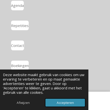
Agenda
Repetities
Contact
Boekingen
© 2024 - 2026 Koor Exaudi
Deze website maakt gebruik van cookies om uw
Powered by
JouwWeb
ervaring te verbeteren en op maat gemaakte
advertenties weer te geven. Door op
‘Accepteren’ te klikken, gaat u akkoord met het
gebruik van alle cookies.
Afwijzen
Accepteren
E-mailadres