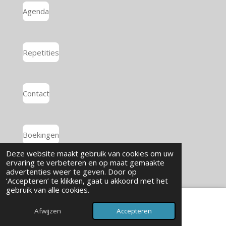
Agenda
Repetities
Contact
Boekingen
© 2024 - 2026 Koor Exaudi
Deze website maakt gebruik van cookies om uw
Powered by
JouwWeb
ervaring te verbeteren en op maat gemaakte
advertenties weer te geven. Door op
‘Accepteren’ te klikken, gaat u akkoord met het
gebruik van alle cookies.
Afwijzen
Accepteren
E-mailadres